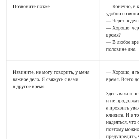
Позвоните позже
— Конечно, в к
удобно созвони
— Через недел
— Хорошо, чере
время?
— В любое вре
половине дня.
Извините, не могу говорить, у меня
— Хорошо, я п
важное дело. Я свяжусь с вами
время. Всего д
в другое время
Здесь важно не
и не продолжат
а проявить ува
клиента. И в т
надеяться, что 
поэтому можно
предупредить, 