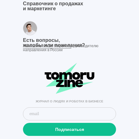
Справочник о продажах
и маркетинге
Есть вопросы,
жалобы или пожелания?
Напишите Мише Миронову
, руководителю
направления в России
ЖУРНАЛ О ЛЮДЯХ И РОБОТАХ В БИЗНЕСЕ
Подписаться