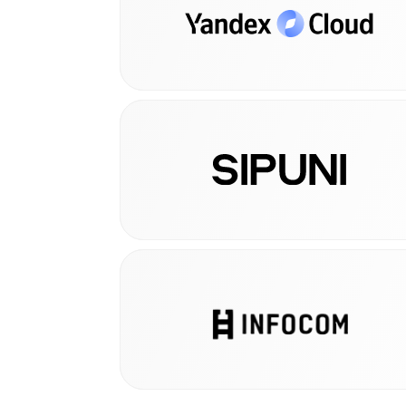
Технический партнёр
Услу
Телефония
Услу
CRM-интегратор
Услу