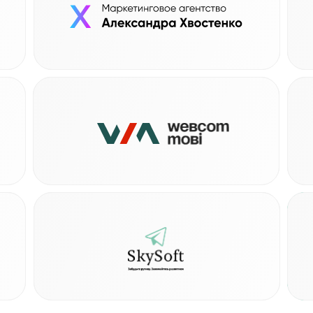
ги
Маркетинговое агентство
Услуги
B
ги
Автоматизация бизнеса
Услуги
E
ги
Интегратор Битрикс24
Услуги