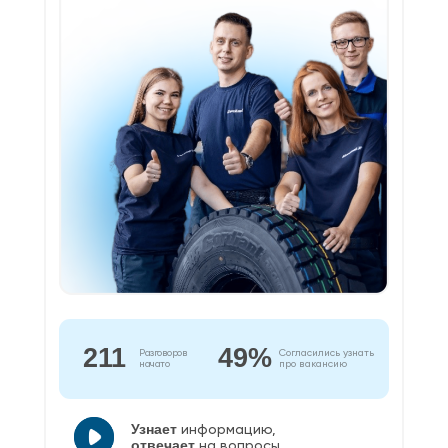
211
49%
Разговоров
Согласились узнать
начато
про вакансию
Узнает
информацию,
отвечает
на вопросы