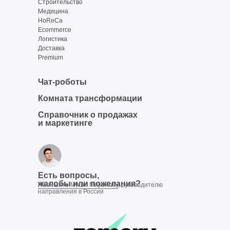
Строительство
Медицина
HoReCa
Ecommerce
Логистика
Доставка
Premium
Чат-роботы
Комната трансформации
Справочник о продажах
и маркетинге
Есть вопросы,
жалобы или пожелания?
Напишите Мише Миронову
, руководителю
направления в России