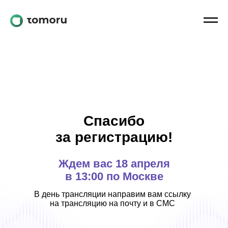
Решения
писок партнёров
Работа с клиентами
Пользовательское соглашение
Оферта для партнёров
Есть воп
Кейсы
жалобы и
Реквизиты компании
Скачать pdf
Входящие звонки
Активация спящих клиентов
Контакты
Напишите Кате Чев
Техническая поддержка
менеджеру по конт
О Tomoru
Информирование клиентов
Спасибо
Стать партнером
Решение для Enterprise
за регистрацию!
Создать робота
Чат-роботы
Комната IT-трансформации
Ждем вас 18 апреля
в 13:00 по Москве
В день трансляции направим вам ссылку
на трансляцию на почту и в СМС
Ru
En